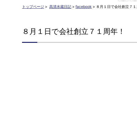
トップページ
>
高清水蔵日記
>
facebook
>
８月１日で会社創立７１
８月１日で会社創立７１周年！