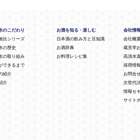
水のこだわり
お酒を知る・楽しむ
会社情
無比シリーズ
日本酒の飲み方と豆知識
会社概
水の歴史
お酒辞典
蔵見学
水の取り組み
お料理レシピ集
高清水直
ができるまで
採用情
の紹介
お問合
紹介
次世代
情報セ
サイト