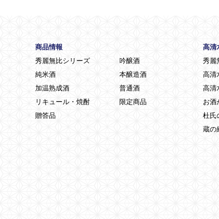
商品情報
高清
秀麗無比シリーズ
吟醸酒
秀麗
純米酒
本醸造酒
高清
加温熟成酒
普通酒
高清
リキュール・焼酎
限定商品
お酒
贈答品
杜氏
蔵の