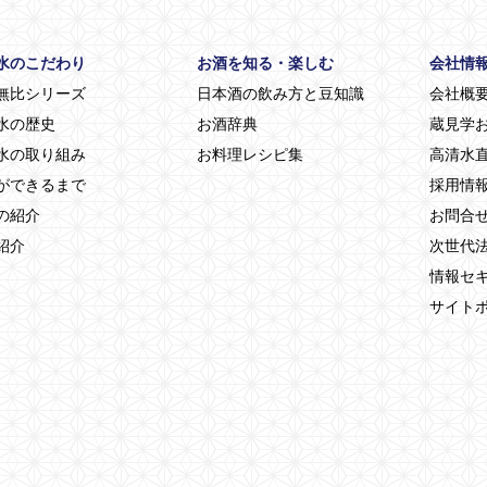
水のこだわり
お酒を知る・楽しむ
会社情
無比シリーズ
日本酒の飲み方と豆知識
会社概
水の歴史
お酒辞典
蔵見学
水の取り組み
お料理レシピ集
高清水直
ができるまで
採用情
の紹介
お問合
紹介
次世代
情報セ
サイト