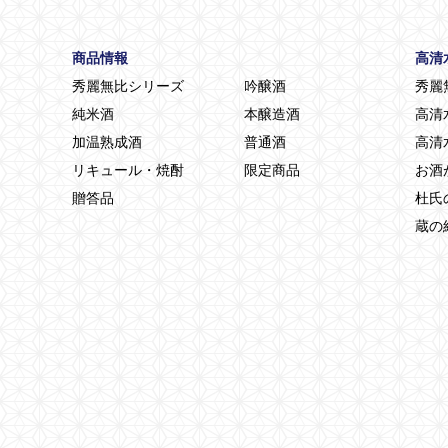
商品情報
高清
秀麗無比シリーズ
吟醸酒
秀麗
純米酒
本醸造酒
高清
加温熟成酒
普通酒
高清
リキュール・焼酎
限定商品
お酒
贈答品
杜氏
蔵の