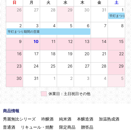
日
月
火
水
木
金
土
26
27
28
29
30
31
1
竿灯まつり期
2
3
4
5
6
7
8
竿灯まつり期間の営業
9
10
11
12
13
14
15
16
17
18
19
20
21
22
23
24
25
26
27
28
29
30
31
1
2
3
4
5
休業日：土日祝日その他
商品情報
秀麗無比シリーズ
吟醸酒
純米酒
本醸造酒
加温熟成酒
普通酒
リキュール・焼酎
限定商品
贈答品