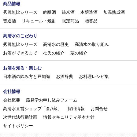
商品情報
秀麗無比シリーズ
吟醸酒
純米酒
本醸造酒
加温熟成酒
普通酒
リキュール・焼酎
限定商品
贈答品
高清水のこだわり
秀麗無比シリーズ
高清水の歴史
高清水の取り組み
お酒ができるまで
杜氏の紹介
蔵の紹介
お酒を知る・楽しむ
日本酒の飲み方と豆知識
お酒辞典
お料理レシピ集
会社情報
会社概要
蔵見学お申し込みフォーム
高清水直営ショップ「倉//蔵」
採用情報
お問合せ
次世代法行動計画
情報セキュリティ基本方針
サイトポリシー