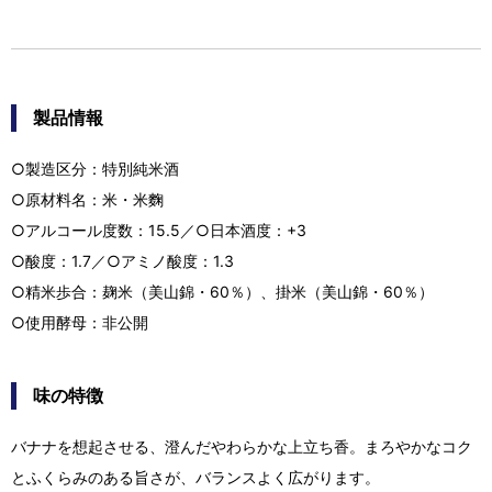
製品情報
○製造区分：特別純米酒
○原材料名：米・米麴
○アルコール度数：15.5／○日本酒度：+3
○酸度：1.7／○アミノ酸度：1.3
○精米歩合：麹米（美山錦・60％）、掛米（美山錦・60％）
○使用酵母：非公開
味の特徴
バナナを想起させる、澄んだやわらかな上立ち香。まろやかなコク
とふくらみのある旨さが、バランスよく広がります。