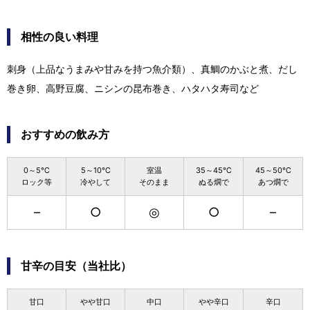
相性の良い料理
刺身（上品なうまみや甘みを持つ魚介類）、真鯛のかぶと煮、だし
巻き卵、高野豆腐、ニシンの昆布巻き、ハタハタ寿司など
おすすめの飲み方
0～5℃
5～10℃
室温
35～45℃
45～50℃
ロック等
冷やして
そのまま
ぬる燗で
あつ燗で
–
○
◎
○
–
甘辛の目安（当社比）
甘口
やや甘口
中口
やや辛口
辛口