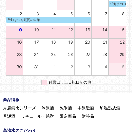
竿灯まつり期
2
3
4
5
6
7
8
竿灯まつり期間の営業
9
10
11
12
13
14
15
16
17
18
19
20
21
22
23
24
25
26
27
28
29
30
31
1
2
3
4
5
休業日：土日祝日その他
商品情報
秀麗無比シリーズ
吟醸酒
純米酒
本醸造酒
加温熟成酒
普通酒
リキュール・焼酎
限定商品
贈答品
高清水のこだわり