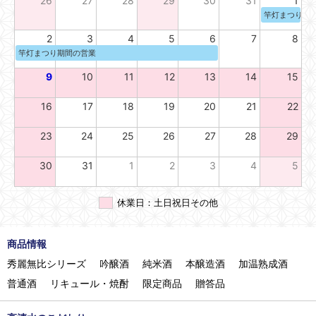
26
27
28
29
30
31
1
竿灯まつり期
2
3
4
5
6
7
8
竿灯まつり期間の営業
9
10
11
12
13
14
15
16
17
18
19
20
21
22
23
24
25
26
27
28
29
30
31
1
2
3
4
5
休業日：土日祝日その他
商品情報
秀麗無比シリーズ
吟醸酒
純米酒
本醸造酒
加温熟成酒
普通酒
リキュール・焼酎
限定商品
贈答品